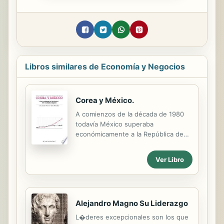
Libros similares de Economía y Negocios
Corea y México.
A comienzos de la década de 1980
todavía México superaba
económicamente a la República de
Corea. En aquel entonces, nadie
hubiera previsto que, menos de
Ver Libro
medio siglo después, Corea se
convertiría en un país desarrollado,
mientras que México seguiría sin
encontrar el camino para salir del
Alejandro Magno Su Liderazgo
subdesarrollo. Estos caminos
divergentes apuntan a que no había
L�deres excepcionales son los que