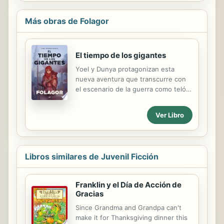
Más obras de Folagor
El tiempo de los gigantes
Yoel y Dunya protagonizan esta
nueva aventura que transcurre con
el escenario de la guerra como telón
de fondo. En la batalla se verán
involucradas las diversas tribus del
Ver Libro
mundo conocido y la evolución de
los acontecimientos tejerá extrañas
alianzas. Nuestros amigos ya no son
unos jóvenes exploradores
Libros similares de Juvenil Ficción
inexpertos, han demostrado su
valentía y, sobre todo, la capacidad
de cuestionar las supuestas
Franklin y el Día de Acción de
bondades del mundo en que
Gracias
nacieron; esto, precisamente, ha
Since Grandma and Grandpa can't
hecho que sean considerados
make it for Thanksgiving dinner this
traidores por los suyos y