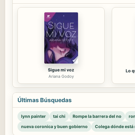
Sigue mi voz
Lo q
Ariana Godoy
Últimas Búsquedas
lynn painter
tai chi
Rompe la barrera del no
rom
nueva coronica y buen gobierno
Colega dónde está 