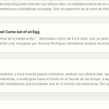
 dinastía Qing está viviendo sus últimos días. La habilidad política de lo
ambiciones colonialistas europeas. Solo el esplendor de la corte de Pekí
 de fondo a la historia de Orquídea, una joven de...
 that Came out of an Egg
tos de la media lunita " , destinada a niños de 6 a 9 años, que ya tien
dición oral, recogidos por Antonio Rodríguez Almodóvar durante muchos
edicina, y cuya muerte parece inminente, dedican sus últimos días, qui
destinas, a sumergirse hasta el fondo en el mundo de las drogas, a apur
uellos estafadores que proclaman que en el mundo hay esperanza. Son 
cto suicida. Obra violenta, extremada, sin concesiones, "Zombi" se inscr