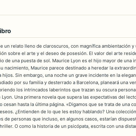
ibro
 un relato lleno de claroscuros, con magnífica ambientación y u
exión sobre el arte y el deseo de posesión. El valor del arte re
o de una puesta de sol. Maurice Lyon es el hijo mayor de una im
u nacimiento, Maurice parece destinado a heredar la extraordin
 hijos. Sin embargo, una noche un grave incidente en la elegant
diado por su familia y desterrado a Barcelona, planeará una ve
riendo los intrincados laberintos que trazan su oscura persona
e Lyon. Una primera novela que supera las expectativas del le
 cesan hasta la última página. «Digamos que se trata de una col
eseos. ¿Entienden de lo que les estoy hablando? Una colección
es de personas que incluso, en algunos casos, estarían dispuest
riller. O como la historia de un psicópata, escrita con una dista