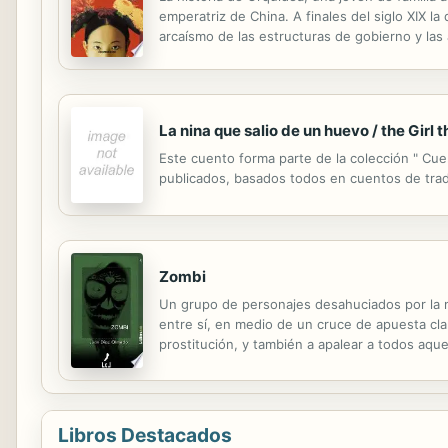
emperatriz de China. A finales del siglo XIX la
arcaísmo de las estructuras de gobierno y las 
imperial. Este es el paisaje que sirve de telón
La nina que salio de un huevo / the Girl
Este cuento forma parte de la colección " Cuen
publicados, basados todos en cuentos de tra
Zombi
Un grupo de personajes desahuciados por la m
entre sí, en medio de un cruce de apuesta clan
prostitución, y también a apalear a todos aq
estaban muertas y que decidieron firmar un pa
Libros Destacados