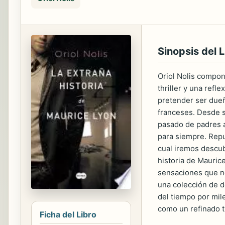
Sinopsis del L
Oriol Nolis compone
thriller y una refl
pretender ser dueñ
franceses. Desde s
pasado de padres a
para siempre. Repu
cual iremos descub
historia de Mauric
sensaciones que no
una colección de d
del tiempo por mil
como un refinado th
Ficha del Libro