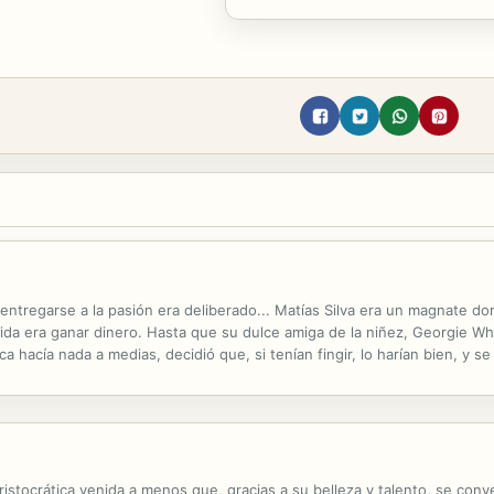
entregarse a la pasión era deliberado... Matías Silva era un magnate d
ida era ganar dinero. Hasta que su dulce amiga de la niñez, Georgie Whi
 hacía nada a medias, decidió que, si tenían fingir, lo harían bien, y s
Georgie aquella relación ficticia se convirtió, de repente, en algo...
aristocrática venida a menos que, gracias a su belleza y talento, se conv