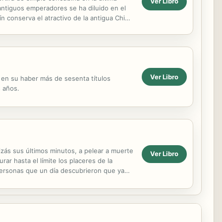
Ver Libro
s antiguos emperadores se ha diluido en el
n conserva el atractivo de la antigua China
Ver Libro
e en su haber más de sesenta títulos
 años.
zás sus últimos minutos, a pelear a muerte
Ver Libro
ar hasta el límite los placeres de la
personas que un día descubrieron que ya
ibe...