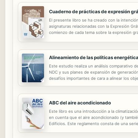
Cuaderno de prácticas de expresión grá
El presente libro se ha creado con la intenció
asignaturas relacionadas con la Expresión Gráfi
comienzo de cada tema sobre la expresión gráf
con gradual grado de dificualtad permitirán al 
Alineamiento de las políticas energétic
Este estudio realiza un análisis comparativo 
NDC y sus planes de expansión de generación
desafíos importantes de cara a alinear los obj
desarrollo de medidas de mitigación adicional
ABC del aire acondicionado
Este libro es una introducción a la climatizac
en cuenta que el aire acondicionado (y tambié
Edificios. Este reglamento consta de una seri
de la obra. Climatizar quiere decir conseguir