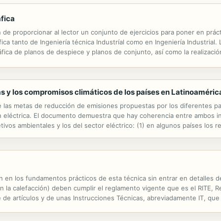
fica
n de proporcionar al lector un conjunto de ejercicios para poner en prá
ca tanto de Ingeniería técnica Industríal como en Ingeniería Industrial. 
ica de planos de despiece y planos de conjunto, así como la realizació
alumno llegar a los objetivos y conceptos de las asignaturas para...
as y los compromisos climáticos de los países en Latinoaméric
de las metas de reducción de emisiones propuestas por los diferentes pa
 eléctrica. El documento demuestra que hay coherencia entre ambos i
etivos ambientales y los del sector eléctrico: (1) en algunos países los 
es que conduzcan al cumplimiento de los objetivos; (2) en los países qu
ión en los fundamentos prácticos de esta técnica sin entrar en detalles 
n la calefacción) deben cumplir el reglamento vigente que es el RITE, 
e de artículos y de unas Instrucciones Técnicas, abreviadamente IT, que
 en un espacio cerrado las condiciones más convenientes para...