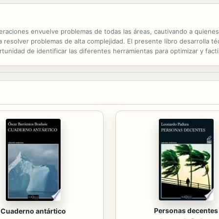
peraciones envuelve problemas de todas las áreas, cautivando a quien
a resolver problemas de alta complejidad. El presente libro desarrolla 
rtunidad de identificar las diferentes herramientas para optimizar y facti
s resultados en la programación lineal se atribuyen en gran medida a la 
Personas decentes
Cuaderno antártico