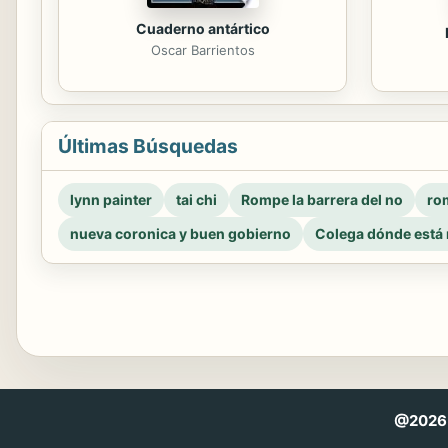
Cuaderno antártico
Oscar Barrientos
Últimas Búsquedas
lynn painter
tai chi
Rompe la barrera del no
rom
nueva coronica y buen gobierno
Colega dónde está 
@2026 