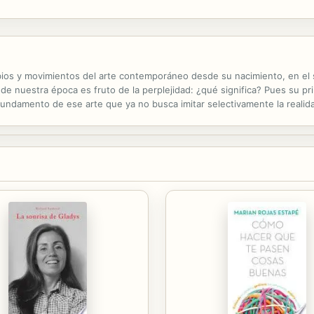
ios y movimientos del arte contemporáneo desde su nacimiento, en el sig
e nuestra época es fruto de la perplejidad: ¿qué significa? Pues su prin
l fundamento de ese arte que ya no busca imitar selectivamente la reali
 aceptar determinación dogmática ni canon preestablecido...