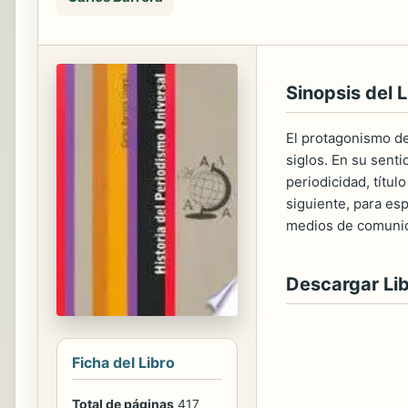
Sinopsis del L
El protagonismo de
siglos. En su senti
periodicidad, títu
siguiente, para es
medios de comunicac
Descargar Li
Ficha del Libro
Total de páginas
417