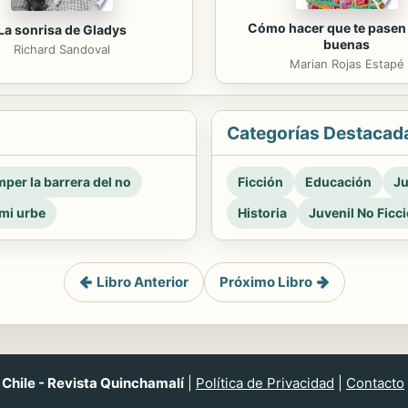
Cómo hacer que te pasen
La sonrisa de Gladys
buenas
Richard Sandoval
Marian Rojas Estapé
Categorías Destacad
per la barrera del no
Ficción
Educación
Ju
mi urbe
Historia
Juvenil No Ficc
Libro Anterior
Próximo Libro
Chile - Revista Quinchamalí
|
Política de Privacidad
|
Contacto