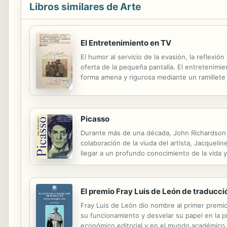
Libros similares de Arte
El Entretenimiento en TV
El humor al servicio de la evasión, la reflexió
oferta de la pequeña pantalla. El entretenimi
forma amena y rigurosa mediante un ramillete d
como a los estudiantes y los espectadores afic
Picasso
Durante más de una década, John Richardson m
colaboración de la viuda del artista, Jacqueli
llegar a un profundo conocimiento de la vida y
e ilustrado con más de 700 fotografías, muchas
El premio Fray Luis de León de traducción
Fray Luis de León dio nombre al primer premio
su funcionamiento y desvelar su papel en la pro
económico editorial y en el mundo académico.