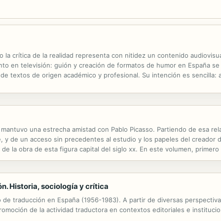
n o la crítica de la realidad representa con nitidez un contenido audiovis
ento en televisión: guión y creación de formatos de humor en España se
e textos de origen académico y profesional. Su intención es sencilla: a
ionados, los métodos de trabajo creativo que los principales...
antuvo una estrecha amistad con Pablo Picasso. Partiendo de esa relaci
ne, y de un acceso sin precedentes al estudio y los papeles del creador
 de la obra de esta figura capital del siglo xx. En este volumen, primero
 de ellas inéditas, Richardson estudia la juventud de Picasso: su...
. Historia, sociología y crítica
 de traducción en España (1956-1983). A partir de diversas perspectivas
moción de la actividad traductora en contextos editoriales e instituciona