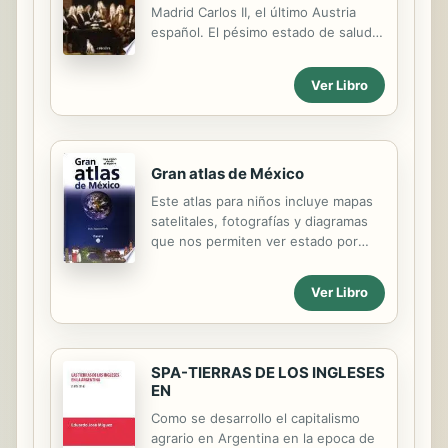
Madrid Carlos II, el último Austria
español. El pésimo estado de salud
del monarca movilizó a todos los
estados europeos en torno al asunto
Ver Libro
de su sucesión. De esta manera,
durante cuarenta años, la diplomacia
del emperador Leopoldo I y de Luis
XIV se afanó en Madrid para
asegurar a sus respectivos
Gran atlas de México
candidatos la sucesión al trono
Este atlas para niños incluye mapas
español. Se trataba, entre otras
satelitales, fotografías y diagramas
cosas, de convencer a los españoles
que nos permiten ver estado por
de que su alternativa era la mejor, la
estado un México diferente.
más conveniente, la más atractiva. El
final es de todos conocido: Felipe de
Ver Libro
Anjou, nieto del rey de Francia, fue
el...
SPA-TIERRAS DE LOS INGLESES
EN
Como se desarrollo el capitalismo
agrario en Argentina en la epoca de