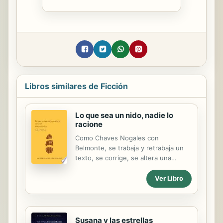
Libros similares de Ficción
Lo que sea un nido, nadie lo
racione
Como Chaves Nogales con
Belmonte, se trabaja y retrabaja un
texto, se corrige, se altera una
cadena verbal, se trae de vuelta,
para borrarse el autor y en cambio
Ver Libro
conservar la voz del interlocutor,
melancólicamente simular la vida que
esa voz encarnó al tener lugar. Pero
aquí no hay celebridades. En vez de
Susana y las estrellas