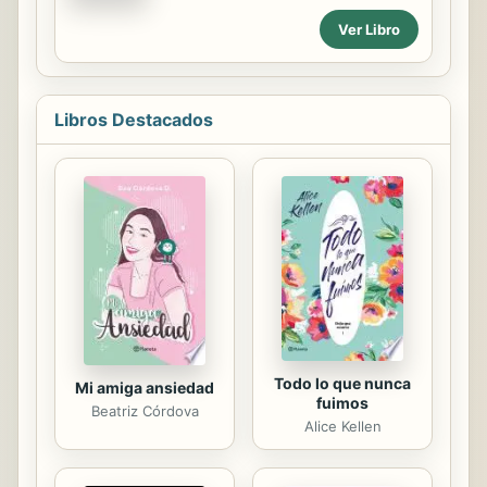
decisiva sobre Europa y el mundo.
Llegó a la política desde Alemania del
Ver Libro
Este, tras la caída del Muro de Berlín
y la unificación de las dos Alemanias.
Tuvo que atravesar varias crisis: la
financiera de 2008, la humanitaria
Libros Destacados
con los refugiados de 2015,
posteriormente la del Brexit y
finalmente la producida por el Covid-
19. Siempre impuso su firmeza,
equilibrio, valentía y sentido común
en la resolución de los problemas.
Este libro presenta una breve reseña
biográfica, acompañada ...
Todo lo que nunca
Mi amiga ansiedad
fuimos
Beatriz Córdova
Alice Kellen