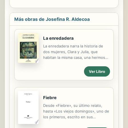
Más obras de Josefina R. Aldecoa
La enredadera
La enredadera narra la historia de
dos mujeres, Clara y Julia, que
habitan la misma casa, una hermosa
villa de indiano en el Norte de
España, con un siglo de diferencia.
Ver Libro
La historia está contada en
contrapunto y el paralelo entre Clara,
la sometida -casada con un hombre
mayor y rico que construye un
Fiebre
«palacio» para su esposa-, y la
independiente Julia -que compra la
Desde «Fiebre», su último relato,
casa cien años después para pasar
hasta «Los viejos domingos», uno de
vacaciones y breves períodos de
los primeros, escrito en sus
huida de la gran ciudad-, pone de
comienzos literarios, Josefina
manifiesto parecidas señas de