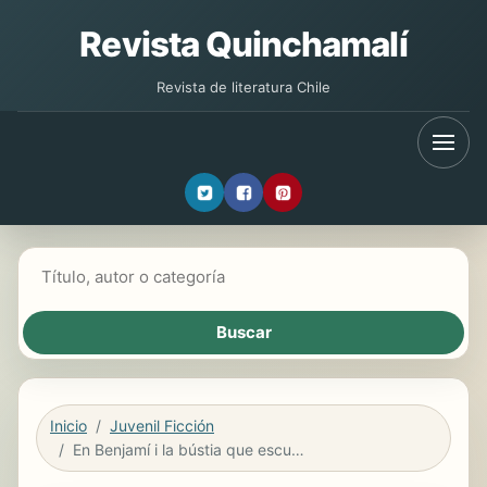
Revista Quinchamalí
Revista de literatura Chile
Buscar libros
Inicio
Juvenil Ficción
En Benjamí i la bústia que escupia cartes