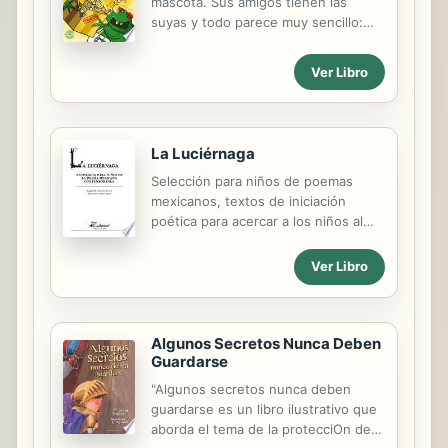
mascota. Sus amigos tienen las
suyas y todo parece muy sencillo:
una babosa, una garrapata, una
araña...
Ver Libro
La Luciérnaga
Selección para niños de poemas
mexicanos, textos de iniciación
poética para acercar a los niños al
gusto por la poesía. A selection of
Mexican poems for children. Texts
Ver Libro
designed to introduce children to
the joy of poetry.
Algunos Secretos Nunca Deben
Guardarse
"Algunos secretos nunca deben
guardarse es un libro ilustrativo que
aborda el tema de la protecciOn de