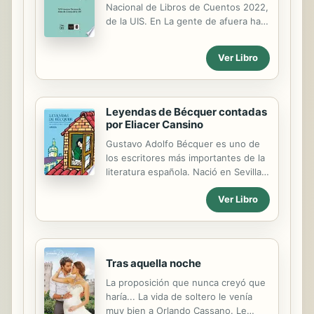
Nacional de Libros de Cuentos 2022,
de la UIS. En La gente de afuera hay
un mosaico de personajes y
estructuras narrativas de gran
Ver Libro
riqueza. Los personajes se revelan
en sus voces con una coherencia tal
que se ganan la empatía de quien los
lee. Son seres reales, con una
Leyendas de Bécquer contadas
belleza que nace de sus
por Eliacer Cansino
imperfecciones, de las que surgen
Gustavo Adolfo Bécquer es uno de
las situaciones, con tintes
los escritores más importantes de la
dramáticos, cómicos y hasta trágicos,
literatura española. Nació en Sevilla,
así no haya heroísmo entre ellos.
y cuando tenía tu misma edad aún no
Ver Libro
sabía si quería ser pintor o escritor,
hasta que se hizo mayor y decidió
que sería poeta. Escribió muchos
poemas de amor, y también viajó por
las tierras de España buscando
Tras aquella noche
historias y relatos conservados en la
La proposición que nunca creyó que
tradición y en la memoria de la
haría... La vida de soltero le venía
gente. Con todo lo que escuchó
muy bien a Orlando Cassano. Le
escribió un libro titulado Leyendas,