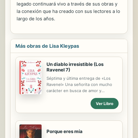
legado continuará vivo a través de sus obras y
la conexión que ha creado con sus lectores a lo
largo de los años.
Más obras de Lisa Kleypas
Un diablo irresistible (Los
Ravenel 7)
Séptima y última entrega de «Los
Ravenel» Una señorita con mucho
carácter en busca de amor y
aventura. Un escocés rudo, pero
muy atractivo, con un misterioso
Ver Libro
pasado a sus espaldas. Un romance
ardiente y cautivador que ninguno
de los dos esperaba y que dará un
vuelco a sus vidas. Lady Merritt
Porque eres mía
Sterling, una joven con las ideas muy