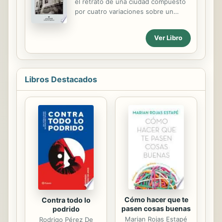
el retrato de una ciudad compuesto
por cuatro variaciones sobre un
mismo tema: una persona, súbita y
accidentalmente, entiende por fin la
Ver Libro
vida de otra. La paternidad, la
infidelidad, la muerte, la incapacidad
para comunicar los propios
sentimientos, la irrupción súbita del
Libros Destacados
amor, la fascinación por el otro, la
arquitectura del deseo, el miedo a la
felicidad, los temas centrales que
hacen temblar las vidas de los
protagonistas de estas excelentes
nouvelles son, en realidad, los temas
de cualquier vida, magistralmente
elaborados por un autor de quien
se...
Cómo hacer que te
Contra todo lo
pasen cosas buenas
podrido
Marian Rojas Estapé
Rodrigo Pérez De