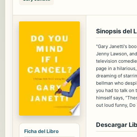
Sinopsis del L
"Gary Janetti's boo
Jenny Lawson, and 
television comedies
page in a hilarious
dreaming of starrin
bellman who despise
you had to talk on 
himself says, “The
out loud funny, Do
Descargar Li
Ficha del Libro