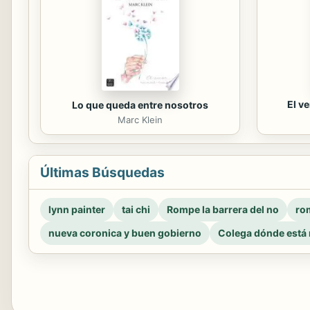
El v
Lo que queda entre nosotros
Marc Klein
Últimas Búsquedas
lynn painter
tai chi
Rompe la barrera del no
rom
nueva coronica y buen gobierno
Colega dónde está 