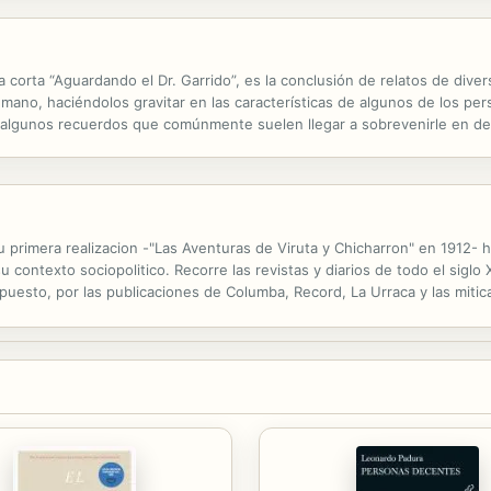
 corta “Aguardando el Dr. Garrido”, es la conclusión de relatos de div
mano, haciéndolos gravitar en las características de algunos de los pe
, algunos recuerdos que comúnmente suelen llegar a sobrevenirle en det
das sobre el ángulo de lo burlesco, de lo atolondrado, de lo cándido,..
 primera realizacion -"Las Aventuras de Viruta y Chicharron" en 1912- 
u contexto sociopolitico. Recorre las revistas y diarios de todo el siglo
upuesto, por las publicaciones de Columba, Record, La Urraca y las mitica
as de Oesterheld, Pratt, Salinas y Breccia, hasta verdaderas perlas...