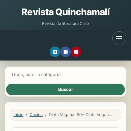
Revista Quinchamalí
Revista de literatura Chile
Buscar libros
Inicio
Cocina
Dieta Vegana: 80+ Dieta Vegana Baja En Carbohidratos Deliciosa (Quemar Grasa Para Estar En Forma)