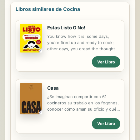
Libros similares de Cocina
Estas Listo O No!
You know how it is: some days,
you're fired up and ready to cook;
other days, you dread the thought of
making dinner. More often than not,
you find yourself floating
Ver Libro
somewhere between inspiration and
desperation. What's a crazy busy
(but kind of lazy) home cook to do?
Casa
¿Se imaginan compartir con 61
cocineros su trabajo en los fogones,
conocer cómo aman su oficio y qué
piensan de la cocina española? Eso
es lo que hacen y cuentan 59 chefs
Ver Libro
invitados por los hermanos Nacho y
Esther Manzano para celebrar sus 25