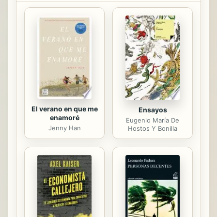
preparar smoothies
curativosPropiedades curativas de
las frutas y verduras101 recetas de
smoothies, por tipo de enfermedad
Atentamente, Cristina & Olivier
Rebiere
El verano en que me
Ensayos
enamoré
Eugenio María De
Jenny Han
Hostos Y Bonilla