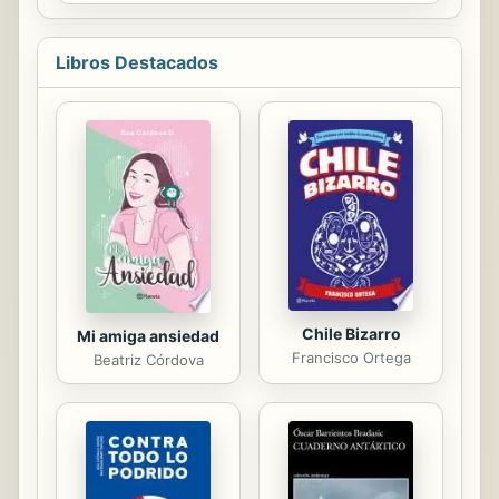
hoy conocemos como Cádiz, en
favorita de la A a la Z!
España. Un libro de aventuras para
disfrutar mientras se recorre, sin...
Libros Destacados
Chile Bizarro
Mi amiga ansiedad
Francisco Ortega
Beatriz Córdova