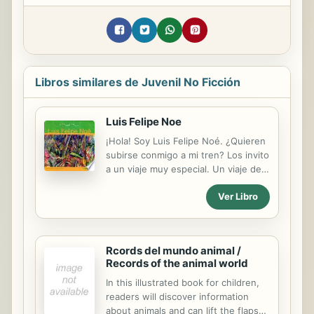
Libros similares de Juvenil No Ficción
Luis Felipe Noe
¡Hola! Soy Luis Felipe Noé. ¿Quieren
subirse conmigo a mi tren? Los invito
a un viaje muy especial. Un viaje de
ida y también de vuelta. Un viaje
Ver Libro
donde podemos bajar en muchas
estaciones y quedarnos todo el
tiempo que tengamos ganas... Este
viaje es el viaje a través de mi
Rcords del mundo animal /
historia, de mis obras y de mi propia
Records of the animal world
vida… Con valijas cargadas de
pinceles y brochas, zambullidas,
In this illustrated book for children,
manchas y personajes escondidos.
readers will discover information
Un viaje de exploradores con lupas y
about animals and can lift the flaps