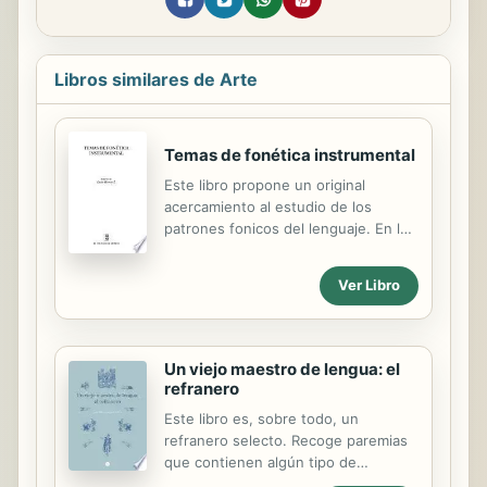
Libros similares de Arte
Temas de fonética instrumental
Este libro propone un original
acercamiento al estudio de los
patrones fonicos del lenguaje. En los
cuatro trabajos que incluye, la
hipotesis fonologica se entreteje con
Ver Libro
los finos hilos de la fonetica acustica.
Formantes, tonia, frecuencia
fundamental, decibeles y demas,
constituyen la sustancia fonica en la
Un viejo maestro de lengua: el
que se anclan los sistemas
refranero
fonologicos. El estudio de la
Este libro es, sobre todo, un
dimension acustica de los rasgos
refranero selecto. Recoge paremias
distintivos permite asi tender un
que contienen algún tipo de
puente entre la cara material y la
reflexión sobre el lenguaje, que