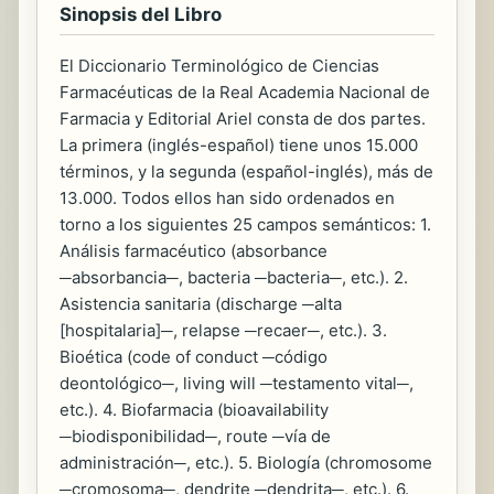
Sinopsis del Libro
El Diccionario Terminológico de Ciencias
Farmacéuticas de la Real Academia Nacional de
Farmacia y Editorial Ariel consta de dos partes.
La primera (inglés-español) tiene unos 15.000
términos, y la segunda (español-inglés), más de
13.000. Todos ellos han sido ordenados en
torno a los siguientes 25 campos semánticos: 1.
Análisis farmacéutico (absorbance
─absorbancia─, bacteria ─bacteria─, etc.). 2.
Asistencia sanitaria (discharge ─alta
[hospitalaria]─, relapse ─recaer─, etc.). 3.
Bioética (code of conduct ─código
deontológico─, living will ─testamento vital─,
etc.). 4. Biofarmacia (bioavailability
─biodisponibilidad─, route ─vía de
administración─, etc.). 5. Biología (chromosome
─cromosoma─, dendrite ─dendrita─, etc.). 6.