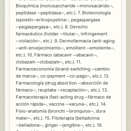
Bioquímica (monosaccharide ─monosacárido─,
peptidase ─peptidasa─, etc.). 7. Biotecnología
(epoetin─eritropoyetina─, pegaspargase
─pegaspargasa─, etc.). 8. Derecho
farmacéutico (holder ─titular─, infringement
─violación─, etc.). 9. Dermofarmacia (anti-aging
─anti-envejecimiento─, emollient ─emoliente─,
etc.). 10. Fármaco (abacavir ─abacavir─,
clobazam ─clobazam─, etc.). 11.
Farmacoeconomía (brand-switching ─cambio
de marca─, co-payment ─co-pago─, etc.). 12.
Farmacología (drug absortion ─absorción de
fármaco─, reuptake ─recaptación─, etc.). 13.
Farmacoterapia (fast-acting drug ─fármaco de
acción rápida─, vaccine ─vacuna─, etc.). 14.
Fisio-anatomía (bronchi ─bronquios─, dura
mater─, etc.). 15. Fitoterapia (belladonna
─belladona─, ginger ─jengibre─, etc.). 16.