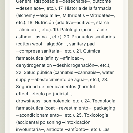
General (disposable ─desechable─, outcome
─desenlace─, etc.). 17. Historia de la farmacia
(alchemy ─alquimia─, Mithridatis ─Mitridates─,
etc.). 18. Nutrición (additive─aditivo─, starch
─almidón─, etc.). 19. Patología (acne ─acné─,
asthma ─asma─, etc.). 20. Productos sanitarios
(cotton wool ─algodón─, sanitary pad
─compresa sanitaria─, etc.). 21. Química
farmacéutica (afinity ─afinidad─,
dehydrogenation ─deshidrogenación─, etc.),
22. Salud pública (cannabis ─cannabis─, water
supply ─abastecimiento de agua─, etc.), 23.
Seguridad de medicamentos (harmful
effect─efecto perjudicial─,
drowsiness─somnolencia, etc ). 24. Tecnología
farmacéutica (coat ─revestimiento─, packaging
─acondicionamiento─, etc.). 25. Toxicología
(accidental poisoning ─intoxicación
involuntaria─, antidote ─antídoto─, etc.). Las