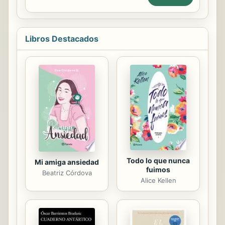
atractiva de este ensayo vitalista,
del tráfico ilícito y la restitución de
Luis Antonio de ...
bienes culturales en América Latina,
realizado en Buenos Aires en
diciembre de 2009, conjuntamente
Libros Destacados
con la Secretaría de Cultura de la
Presidencia de la Nación y el
Ministerio de Relaciones Exteriores
de Argentina y la Unión Latina, el IILA
desea proseguir el camino que ha
delineado en estos últimos años, en
el ámbito de la formación y asistencia
técnica ofrecida a los Gobiernos...
Todo lo que nunca
Mi amiga ansiedad
fuimos
Beatriz Córdova
Alice Kellen