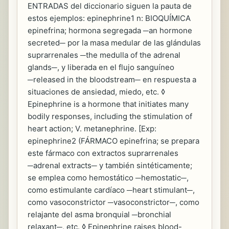
ENTRADAS del diccionario siguen la pauta de
estos ejemplos: epinephrine1 n: BIOQUÍMICA
epinefrina; hormona segregada ─an hormone
secreted─ por la masa medular de las glándulas
suprarrenales ─the medulla of the adrenal
glands─, y liberada en el flujo sanguíneo
─released in the bloodstream─ en respuesta a
situaciones de ansiedad, miedo, etc. ◊
Epinephrine is a hormone that initiates many
bodily responses, including the stimulation of
heart action; V. metanephrine. [Exp:
epinephrine2 (FÁRMACO epinefrina; se prepara
este fármaco con extractos suprarrenales
─adrenal extracts─ y también sintéticamente;
se emplea como hemostático ─hemostatic─,
como estimulante cardíaco ─heart stimulant─,
como vasoconstrictor ─vasoconstrictor─, como
relajante del asma bronquial ─bronchial
relaxant─, etc. ◊ Epinephrine raises blood-