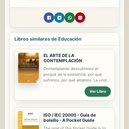
Libros similares de Educación
EL ARTE DE LA
CONTEMPLACIÓN
Contemplando descubrimos el
porqué de la existencia, por qué
sufrimos, por qué amamos. La unidad
que crea la contemplación deshace
Ver Libro
todas las dudas originadas por la
apariencia de separación, y las
preguntas que nos hacemos, todas
aquellas que permanecen sin aclarar
desde el nivel del pensamiento,
ISO / IEC 20000 - Guía de
bolsillo - A Pocket Guide
encuentran por fin respuesta.
The goal of this Pocket Guide is to