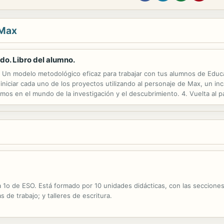
 Max
do. Libro del alumno.
Un modelo metodológico eficaz para trabajar con tus alumnos de Educa
iniciar cada uno de los proyectos utilizando al personaje de Max, un in
mos en el mundo de la investigación y el descubrimiento. 4. Vuelta al p
os niños y niñas de Educación Infantil, que quieren conocer cómo eran y
a 1o de ESO. Está formado por 10 unidades didácticas, con las seccione
s de trabajo; y talleres de escritura.