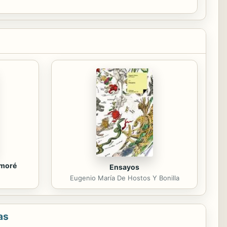
torno de...
amoré
Ensayos
Eugenio María De Hostos Y Bonilla
as