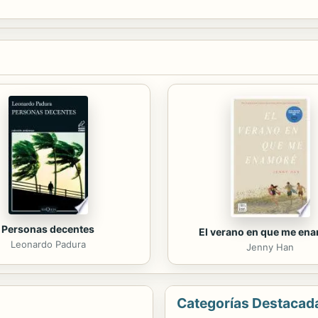
 conocimiento y consejos útiles para ayudarle a crear fácilmente un en
Personas decentes
El verano en que me en
Leonardo Padura
Jenny Han
Categorías Destacad