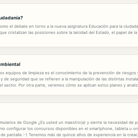
iudadanía?
omo el debate en torno a la nueva asignatura Educación para la ciudada
ue cristalizan las posiciones sobre la laicidad del Estado, el papel de la
ambiental
 los equipos de limpieza es el conocimiento de la prevención de riesgos
 de seguridad que se refieren a la manipulación de las distintas instal
el sector. Por otra parte, veremos cómo se aplican estos planes y anal
tando especial atención a aquellas de tipo preventivo y corrector de lo
rmularios de Google ¿Es usted un maestro(a) y siente la necesidad de 
o configurar los concursos disponibles en el smartphone, tableta u or
 de pantalla :-) Tenemos más de quince años de experiencia en la crea