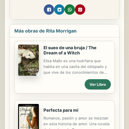
Más obras de Rita Morrigan
El sueo de una bruja / The
Dream of a Witch
Elisa Mallo es una huérfana que
habita en una casita del obispado y
que vive de los conocimientos de
curandera que su abuela le legó
antes de morir. Esto le reporta unos
Ver Libro
ingresos estables para pagar la
renta, además de ahorrar para
alcanzar su mayor sueño: comprar la
tierra y la casa en la que nació. Todo
Perfecta para mí
va bien encauzado hasta que el
Romance, pasión y amor se mezclan
alcalde contrata a un reputado
en esta historia de amor. Una novela
médico, que hace a Elisa temer por