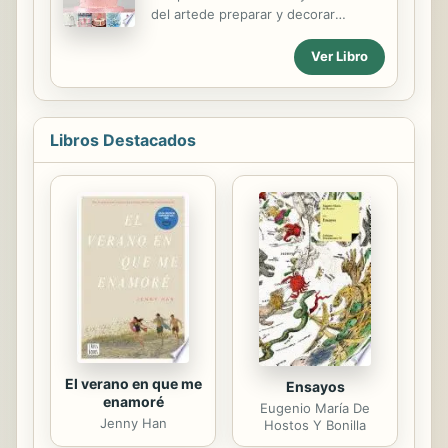
máximo su olla de cocción lenta, lo
del artede preparar y decorar
importante es tener en cuenta que
pasteles que los lectores estaban
funciona de manera más efectiva
esperando.Compilado por la experta
Ver Libro
cuando se trata de una preparación
decoradora Marcela Capó, propone
avanzada. Especialmente si tienes
en cuatro capítulos un recorrido
poco tiempo, preparar todos los...
didáctico estructurado de acuerdo a
las principales materias primas y
Libros Destacados
técnicas de la decoración de
pasteles: pasta americana, glasé real
y piping. Partiendo de ellas, la autora
enseña a modelar ﬁguras, ﬂores,
bordes y terminaciones, adornos
centrales para tortas de bodas y
ﬁestas de 15, el uso adecuado de
cortantes y moldes, etc. Este libro se
transforma...
El verano en que me
Ensayos
enamoré
Eugenio María De
Jenny Han
Hostos Y Bonilla