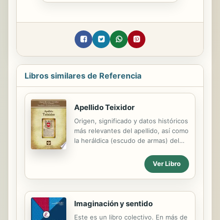
Libros similares de Referencia
Apellido Teixidor
Origen, significado y datos históricos
más relevantes del apellido, así como
la heráldica (escudo de armas) del
linaje. Para la documentación y
edición de todas nuestras láminas
Ver Libro
nos regimos por un estricto
protocolo cuya finalidad es la de
garantizar la veracidad y utilidad de la
información. Incluye descripción y
Imaginación y sentido
simbolismo de los principales
Este es un libro colectivo. En más de
esmaltes, metales y piezas