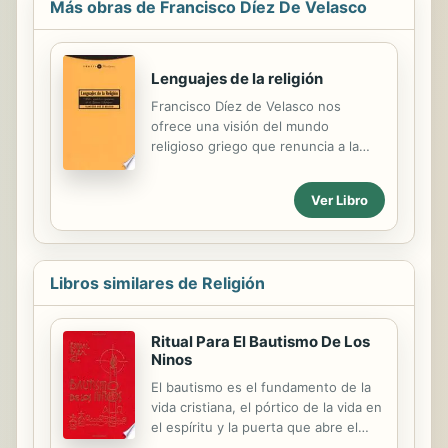
Más obras de Francisco Díez De Velasco
Lenguajes de la religión
Francisco Díez de Velasco nos
ofrece una visión del mundo
religioso griego que renuncia a la
sistematización y a la fuerza del
orden. Sin pretender ofrecer un
Ver Libro
tratado mitológico exhaustivo ni
soluciones rotundas, ofrece
pinceladas, sugerencias, plantea hi
Libros similares de Religión
Ritual Para El Bautismo De Los
Ninos
El bautismo es el fundamento de la
vida cristiana, el pórtico de la vida en
el espíritu y la puerta que abre el
acceso a los otros sacramentos. Por