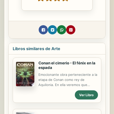
Libros similares de Arte
Conan el cimerio - El fénix en la
espada
Emocionante obra perteneciente a la
etapa de Conan como rey de
Aquilonia. En ella veremos que
empieza a fraguarse una
Ver Libro
conspiración para derrocar al
cimmerio del trono de Aquilonia por
parte de cuatro rebeldes que se
oponen a él. La vida de Conan estará