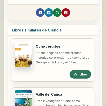
Libros similares de Ciencia
Ocho cerditos
En sus páginas encontraremos
historias sorprendentes (como la de
George el Solitario, el último
superviviente de una especie de
tortugas que habrá desaparecido
Ver Libro
cuando él muera), descubriremos
aspectos desconocidos de la historia
de los seres vivos (que los primeros
vertebrados terrestres tenían ocho
Valle del Cauca
dedos en cada mano –y cómo hemos
llegado a tener sólo cinco-), o
Esta investigación tiene como
curiosos episodios de la historia de
propósito principal hacer un análisis