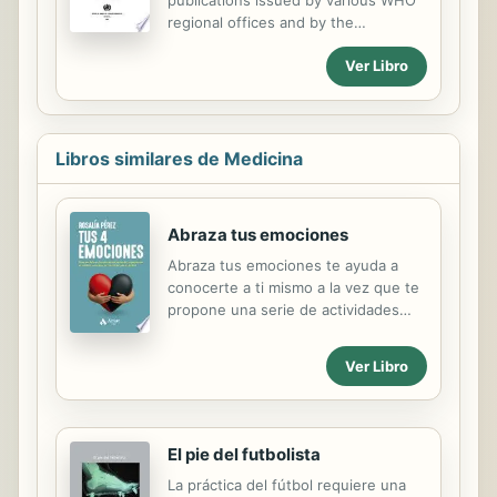
práctica que ayude a los gobiernos y
regional offices and by the
a otros interesados en elaborar un
International Agency for Research on
enfoque del trabajo de salud pública
Ver Libro
Cancer.
desde la perspectiva de los
derechos humanos. La publicación...
Libros similares de Medicina
Abraza tus emociones
Abraza tus emociones te ayuda a
conocerte a ti mismo a la vez que te
propone una serie de actividades
para integrar y gestionar en el día a
día tus estados de ánimo de forma
Ver Libro
equilibrada y enriquecedora.
Partiendo de la base de que
cualquier emoción encierra una
oportunidad de crecimiento interior,
El pie del futbolista
este libro es una guía para entender
La práctica del fútbol requiere una
el miedo, la rabia, la tristeza y la