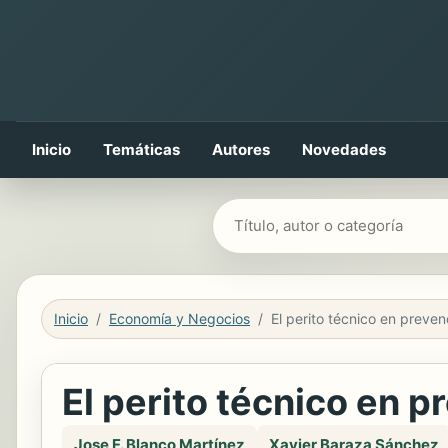
Inicio
Temáticas
Autores
Novedades
Buscar libros
Inicio
Economía y Negocios
El perito técnico en p
Jose F. Blanco Martínez
Xavier Baraza Sánchez