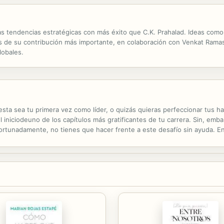
 tendencias estratégicas con más éxito que C.K. Prahalad. Ideas como l
 de su contribución más importante, en colaboración con Venkat Ramas
lobales.
z esta sea tu primera vez como líder, o quizás quieras perfeccionar tus 
l iniciodeuno de los capítulos más gratificantes de tu carrera. Sin, e
ortunadamente, no tienes que hacer frente a este desafío sin ayuda. En
uienes ya han recorrido ese camino. No solo incluye docenas de herram