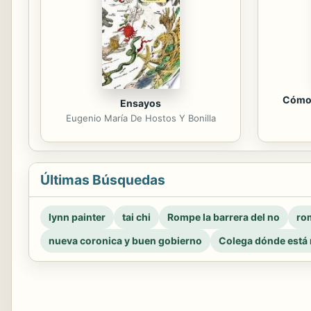
Cómo 
Ensayos
Eugenio María De Hostos Y Bonilla
Últimas Búsquedas
lynn painter
tai chi
Rompe la barrera del no
rom
nueva coronica y buen gobierno
Colega dónde está 