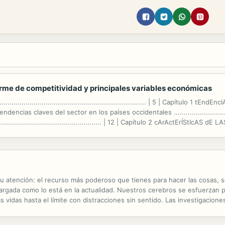
orme de competitividad y principales variables económicas
............................................................................... | 5 | Capí
 | 9 | 1. Tendencias claves del sector en los países occidentales ..........................
................................................... | 12 | Capítulo 2 cArActErÍStIcA
tu atención: el recurso más poderoso que tienes para hacer las cosas, se
gada como lo está en la actualidad. Nuestros cerebros se esfuerzan para
das hasta el límite con distracciones sin sentido. Las investigaciones
os de actuar cuando usamos nuestra atención de manera efectiva: un