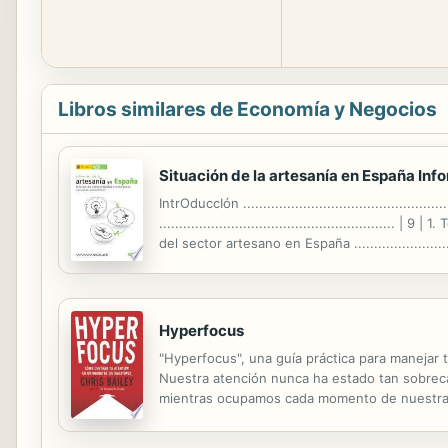
Libros similares de Economía y Negocios
Situación de la artesanía en España Inf
IntrOduccIón .............................................
...........................................................
del sector artesano en España .......................
Hyperfocus
"Hyperfocus", una guía práctica para manejar 
Nuestra atención nunca ha estado tan sobrecar
mientras ocupamos cada momento de nuestras vi
que nuestro cerebro tiene dos poderosos mod