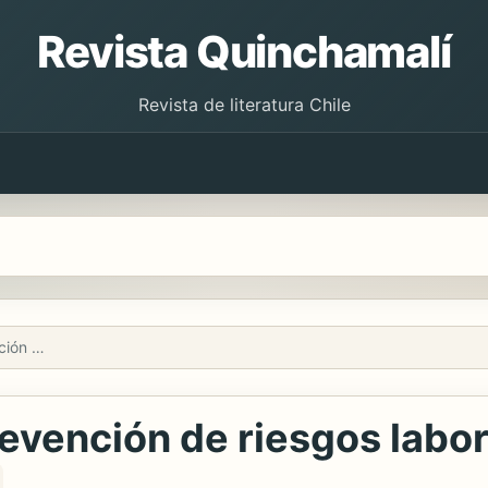
Revista Quinchamalí
Revista de literatura Chile
El perito técnico en prevención de riesgos laborales
revención de riesgos labo