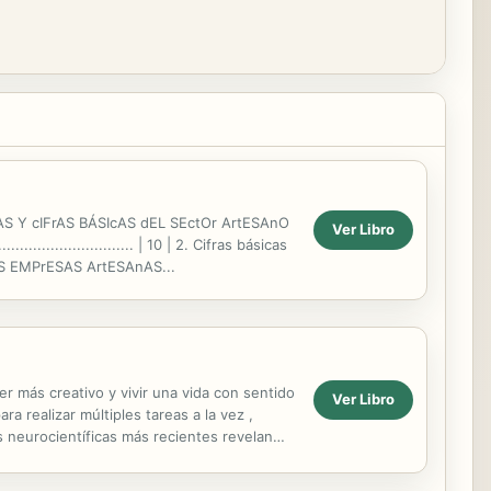
tulo 1 tEndEncIAS Y cIFrAS BÁSIcAS dEL SEctOr ArtESAnO
Ver Libro
.............................. | 10 | 2. Cifras básicas
S dE LAS EMPrESAS ArtESAnAS...
r más creativo y vivir una vida con sentido
Ver Libro
 realizar múltiples tareas a la vez ,
 neurocientíficas más recientes revelan
 modo...