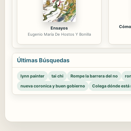
Cómo 
Ensayos
Eugenio María De Hostos Y Bonilla
Últimas Búsquedas
lynn painter
tai chi
Rompe la barrera del no
rom
nueva coronica y buen gobierno
Colega dónde está 