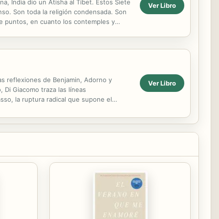
, India dio un Atisha al Tíbet. Estos Siete
Ver Libro
nso. Son toda la religión condensada. Son
e puntos, en cuanto los contemples y
tura de tu...
as reflexiones de Benjamin, Adorno y
Ver Libro
, Di Giacomo traza las líneas
sso, la ruptura radical que supone el
os cambios...