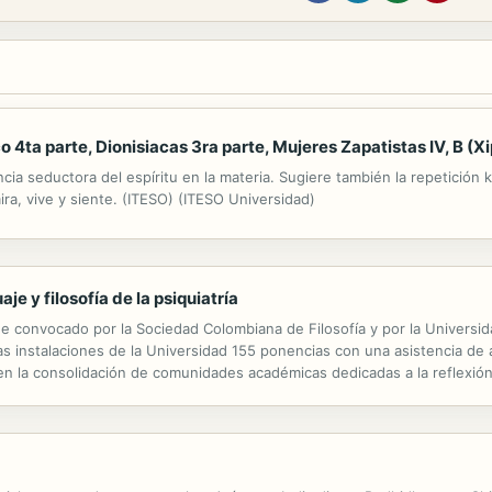
 4ta parte, Dionisiacas 3ra parte, Mujeres Zapatistas IV, B (X
ncia seductora del espíritu en la materia. Sugiere también la repetición
ira, vive y siente. (ITESO) (ITESO Universidad)
uaje y filosofía de la psiquiatría
ue convocado por la Sociedad Colombiana de Filosofía y por la Universi
 las instalaciones de la Universidad 155 ponencias con una asistencia 
en la consolidación de comunidades académicas dedicadas a la reflexión 
dores presentan ahora las Memorias del Congreso.La publicación está...