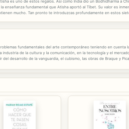
isha es uno de estos regalos. Así como India dio un Bodhidharma a China
la enseñanza fundamental que Atisha aportó al Tíbet. Su valor es inme
ntienen mucho. Tan pronto te introduzcas profundamente en estos siet
arlos, te sorprenderás: Descubrirás que estás inmerso en la mayor aven
s problemas fundamentales del arte contemporáneo teniendo en cuenta l
industria de la cultura y la comunicación, en la tecnología y el mercado
del desarrollo de la vanguardia, el cubismo, las obras de Braque y Pica
mo, y la posterior evolución del arte abstracto, Malevich y Kandinsky. L