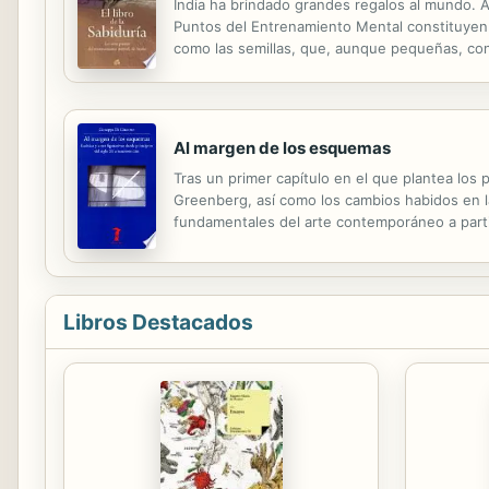
India ha brindado grandes regalos al mundo. At
Puntos del Entrenamiento Mental constituyen 
como las semillas, que, aunque pequeñas, co
medites sobre ellos y comiences a experiment
Al margen de los esquemas
Tras un primer capítulo en el que plantea lo
Greenberg, así como los cambios habidos en la 
fundamentales del arte contemporáneo a partir 
trabajo de Duchamp, el surrealismo y el dadaís
Libros Destacados