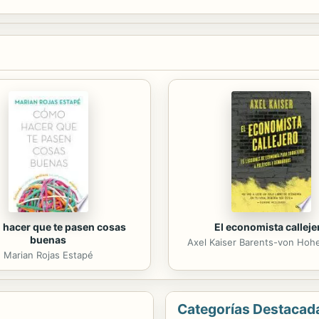
z más personas que se preguntan por qué compraron un piso que puede
hacer que te pasen cosas
El economista calleje
buenas
Axel Kaiser Barents-von Ho
Marian Rojas Estapé
Categorías Destacad