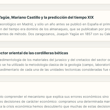
bienestar asumiendo y actuando nuestra responsabilidad, a través del es
güe, Mariano Castillo y la predicción del tiempo XIX
teorológico en Madrid, y sólo un año antes se publicó en España el pri
sión del tiempo era dominio de los almanaques, que se publicaban por pro
entes de método. Dos zaragozanos, Joaquín Yagüe en 1857 con su Calend
olución en este género de publicaciones, al aportar pronósticos detalla
tor oriental de las cordilleras béticas
edimentologia de los materiales del jurasico y del cretacico del sector o
 se ha utilizado la metodologia clasica de la geologia (campo, laborato
 sedimentario de cada una de las unidades tectonicas consideradas fue 
ariaciones notables de la amplitud de las lagunas estratigraficas asociad
o solo comprender el mecanismo que explica sus errores económicos sino
les decisiones de carácter económico: compramos una determinada mar
a la crisis económica hemos descubierto que muchas de estas decision