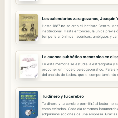
humanos de lograr mejores niveles de salud y 
Los calendarios zaragozanos, Joaquín Ya
Hasta 1887 no se creó el Instituto Central Me
institucional. Hasta entonces, la única previ
temperie anónimos, lacónicos, ambiguos y car
con El Firmamento, causaron una auténtica rev
La cuenca subbética mesozoica en el sec
En esta memoria se estudia la estratigrafia y s
proponer un modelo paleogeografico. Para ello
del analisis de facies, que el comportamiento
importantes cambios laterales de facies y en v
Tu dinero y tu cerebro
Tu dinero y tu cerebro permitirá al lector n
cómo evitarlos. Cada día tomamos innumerab
adquirimos acciones de una empresa. Gracias 