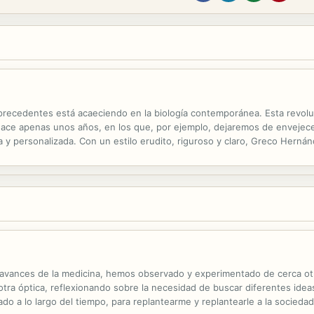
 precedentes está acaeciendo en la biología contemporánea. Esta revolu
ta hace apenas unos años, en los que, por ejemplo, dejaremos de envej
 y personalizada. Con un estilo erudito, riguroso y claro, Greco Hern
cias que esta revolución tendrá para la humanidad. Entre ellas, provoca
avances de la medicina, hemos observado y experimentado de cerca otra
otra óptica, reflexionando sobre la necesidad de buscar diferentes ideas
o a lo largo del tiempo, para replantearme y replantearle a la socieda