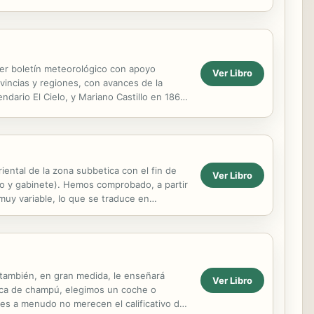
tilo de...
mer boletín meteorológico con apoyo
Ver Libro
vincias y regiones, con avances de la
ario El Cielo, y Mariano Castillo en 1863
dos ...
riental de la zona subbetica con el fin de
Ver Libro
rio y gabinete). Hemos comprobado, a partir
muy variable, lo que se traduce en
as a...
 también, en gran medida, le enseñará
Ver Libro
ca de champú, elegimos un coche o
es a menudo no merecen el calificativo de