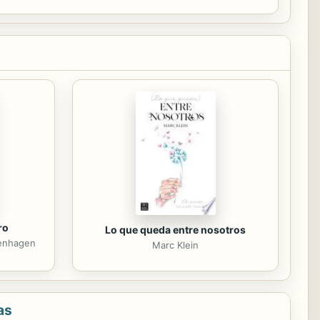
n pagar solamente con...
ro
Lo que queda entre nosotros
henhagen
Marc Klein
as