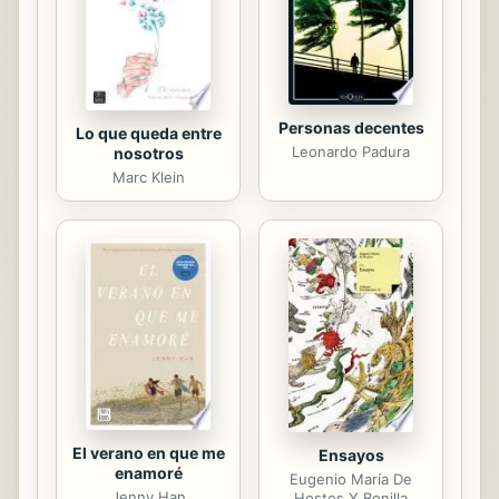
igual a igual, como pueden ser las
conversaciones...
Personas decentes
Lo que queda entre
Leonardo Padura
nosotros
Marc Klein
El verano en que me
Ensayos
enamoré
Eugenio María De
Jenny Han
Hostos Y Bonilla