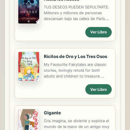
TUS DESEOS PUEDEN SEPULTARTE.
Millones y millones de personas
descansan bajo las calles de París.
Harley ha soñado durante años con
este viaje, pero una visita a las
Ver Libro
Catacumbas con sus amigos está a
punto de volver su vida una
pesadilla. Perdidos, heridos, solos y
atrapados: ¿Serán capaces de
Ricitos de Oro y Los Tres Osos
escapar de la Ciudad de la Muerte?
My Favourite Fairytales are classic
stories, lovingly retold for both
adults and children to treasure.
Enjoy the magic of these beautifully
illustrated, traditional stories
Ver Libro
together over and over again. Also
included are fun activities so you can
relive each exciting adventure after
reading!
Gigante
Cris imagina, se divierte y explora el
mundo de la mano de un amigo muy