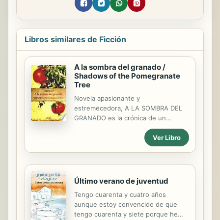
Libros similares de Ficción
A la sombra del granado /
Shadows of the Pomegranate
Tree
Novela apasionante y
estremecedora, A LA SOMBRA DEL
GRANADO es la crónica de un
desgarramiento: el de los
Ver Libro
musulmanes que permanecieron en
sus tierras tras la culminación de la
Reconquista en 1492 y a los cuales el
decreto de conversión promulgado
diez años más tarde llevó a la
Último verano de juventud
diáspora, al ocultamiento o a una
Tengo cuarenta y cuatro años
frustrante decisión. A través de los
aunque estoy convencido de que
avatares de una familia morisca del
tengo cuarenta y siete porque he
reino de Granada, Tariq Ali pinta un