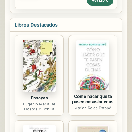
Ver Libro
normal como cualquier otro pero
capaz de desplegar una violencia
sorda e implacable, se asienta en
torno a la estirpe de los Migueles
Libros Destacados
(Miguel Primero, Miguel Segundo y
Miguel Tercero), tres generaciones
llamadas a no entenderse entre sí y
sumidas en una lucha soterrada que
podría culminar en tragedia. A
medida que los miembros de la
familia y los más allegados toman la
palabra para narrar "su verdad", va
construyéndose un ...
Cómo hacer que te
Ensayos
pasen cosas buenas
Eugenio María De
Marian Rojas Estapé
Hostos Y Bonilla