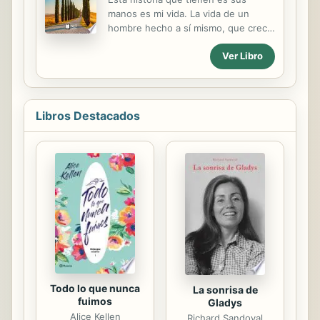
manos es mi vida. La vida de un
hombre hecho a sí mismo, que creció
sin los afectos de sus padres,
Ver Libro
porque ambos se me fueron
demasiado pronto y llevo
añorándoles toda una vida. De esa
carencia nace este libro. Mi intención
al escribirlo fue traspasarles un poco
Libros Destacados
de mi ser a mis nietos, pero lo cierto
es que este libro puede ser leído por
cualquier persona que al inicio o
medio de su vida quiera aprender de
los aciertos y errores que hemos
cometido los más mayores. Un libro
que parte de lo íntimo para hablar de
lo general; de nuestras pérdidas, y...
Todo lo que nunca
La sonrisa de
fuimos
Gladys
Alice Kellen
Richard Sandoval