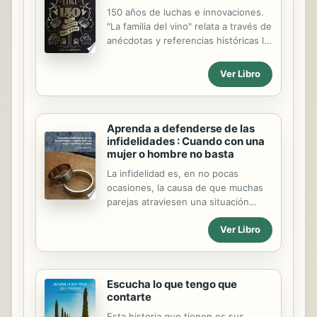
enemigos, demostrando una
150 años de luchas e innovaciones.
excepcional magnanimidad hacia
"La familia del vino" relata a través de
todos. Aprendemos acerca de su
anécdotas y referencias históricas la
método simple, pero altamente
evolución de una pequeña bodega
efectivo, de predicar su mensaje,
hasta convertirse en una empresa
Ver Libro
basado en la sabiduría y la
internacional gracias a la dedicación
amonestación gentil.
de los distintos miembros de la
familia Langa.
Aprenda a defenderse de las
infidelidades : Cuando con una
mujer o hombre no basta
La infidelidad es, en no pocas
ocasiones, la causa de que muchas
parejas atraviesen una situación
difícil. Fatalmente vinculada a la
Ver Libro
desconfianza, la aventura
extramatrimonial -una vez confesada
o descubierta- suele dinamitar los
cimientos en que se fundan las
Escucha lo que tengo que
relaciones, llevándolas en muchos
contarte
casos hasta la separación o el
divorcio.
Esta historia que tienen es sus