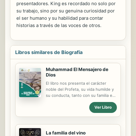
presentadores. King es recordado no solo por
su trabajo, sino por su genuina curiosidad por
el ser humano y su habilidad para contar
historias a través de las voces de otros.
Libros similares de Biografía
Muhammad El Mensajero de
Dios
El libro nos presenta el carácter
noble del Profeta, su vida humilde y
su conducta, tanto con su familia en
casa como con sus compañeros y
Ver Libro
todas las personas con sus
diferentes posiciones en la sociedad.
Nos cuenta cómo se esforzó por
cumplir con la tarea que Dios le había
asignado y cómo trató a sus
La familia del vino